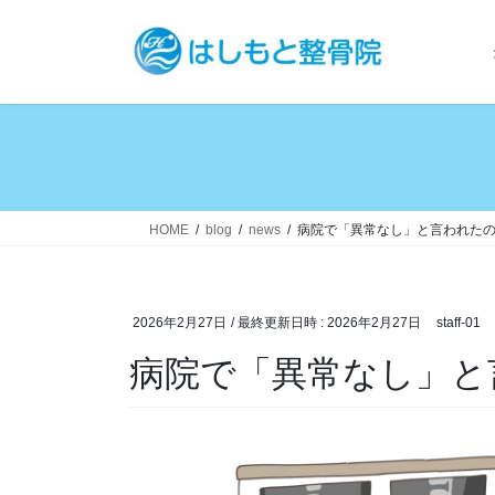
コ
ナ
ン
ビ
テ
ゲ
ン
ー
ツ
シ
へ
ョ
ス
ン
キ
に
ッ
移
HOME
blog
news
病院で「異常なし」と言われた
プ
動
2026年2月27日
/ 最終更新日時 :
2026年2月27日
staff-01
病院で「異常なし」と